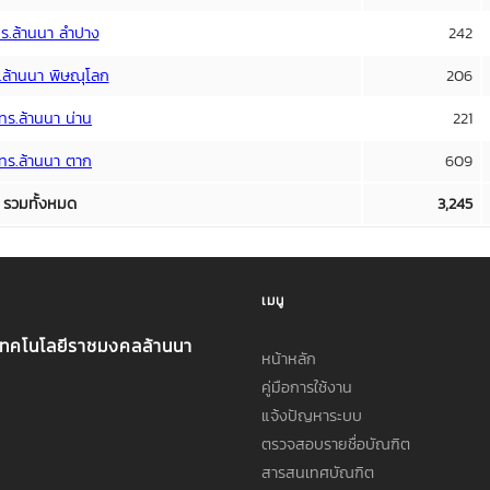
ร.ล้านนา ลำปาง
242
.ล้านนา พิษณุโลก
206
ทร.ล้านนา น่าน
221
ทร.ล้านนา ตาก
609
รวมทั้งหมด
3,245
เมนู
เทคโนโลยีราชมงคลล้านนา
หน้าหลัก
คู่มือการใช้งาน
แจ้งปัญหาระบบ
ตรวจสอบรายชื่อบัณฑิต
สารสนเทศบัณฑิต