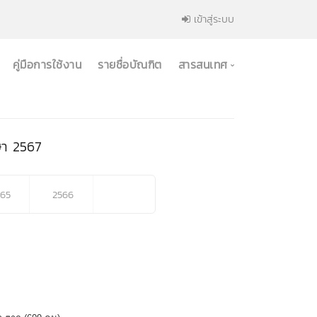
เข้าสู่ระบบ
คู่มือการใช้งาน
รายชื่อบัณฑิต
สารสนเทศ
ษา
2567
รสนเทศแสดงสาเหตุที่ยังไม่ได้ทำงาน
สารสนเทศแสดงระดับการศึกษาที่ต้องการ
565
2566
2567
ต่อ
ารสนเทศเหตุผลที่ทำให้ท่านตัดสินใจศึกษาต่อ
สารสนเทศสรุปข้อมูลด้านประกันคุณภาพการศึกษา