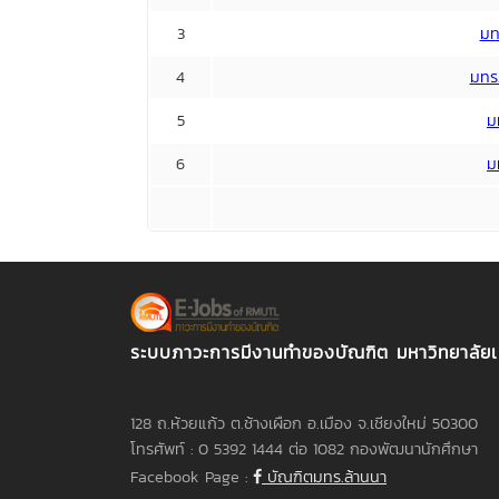
3
มท
4
มทร
5
ม
6
ม
ระบบภาวะการมีงานทำของบัณฑิต มหาวิทยาลัย
128 ถ.ห้วยแก้ว ต.ช้างเผือก อ.เมือง จ.เชียงใหม่ 50300
โทรศัพท์ : 0 5392 1444 ต่อ 1082 กองพัฒนานักศึกษา
Facebook Page :
บัณฑิตมทร.ล้านนา